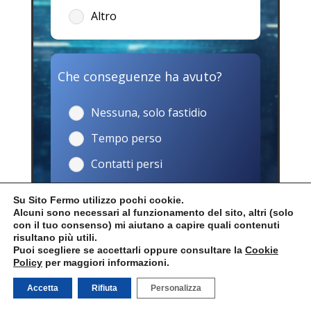
Altro
Che conseguenze ha avuto?
Nessuna, solo fastidio
Tempo perso
Contatti persi
Perdita economica
Su Sito Fermo utilizzo pochi cookie.
Alcuni sono necessari al funzionamento del sito, altri (solo
con il tuo consenso) mi aiutano a capire quali contenuti
risultano più utili.
Se vuoi, racconta in breve cosa è
Puoi scegliere se accettarli oppure consultare la
Cookie
Policy
per maggiori informazioni.
successo
Accetta
Rifiuta
Personalizza